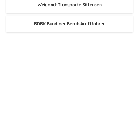
Weigand-Transporte Sittensen
BDBK Bund der Berufskraftfahrer
A.i.d.T.
Bußgeld-Info
Transportbotschafter
Bible for the nation
Hellwach
Bibeln – Europa weit